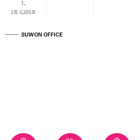
1,
2층 G205호
SUWON OFFICE